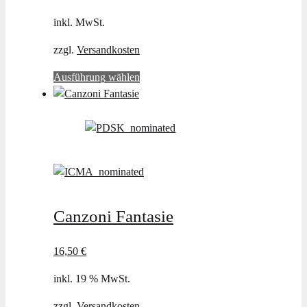
inkl. MwSt.
zzgl.
Versandkosten
Dieses
Ausführung wählen
Produkt
weist
mehrere
Varianten
auf.
Die
Optionen
können
Canzoni Fantasie
auf
der
16,50
€
Produktseite
gewählt
inkl. 19 % MwSt.
werden
zzgl.
Versandkosten