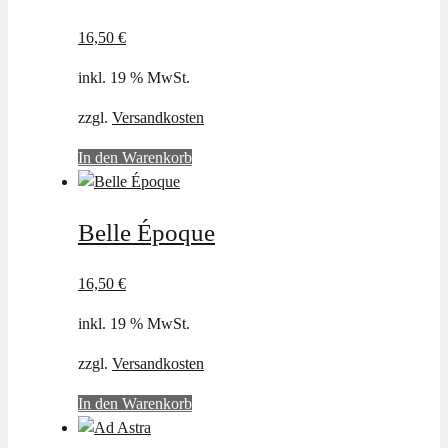
Varianten
auf.
16,50
€
Die
inkl. 19 % MwSt.
Optionen
können
zzgl.
Versandkosten
auf
der
In den Warenkorb
Produktseite
gewählt
werden
Belle Époque
16,50
€
inkl. 19 % MwSt.
zzgl.
Versandkosten
In den Warenkorb