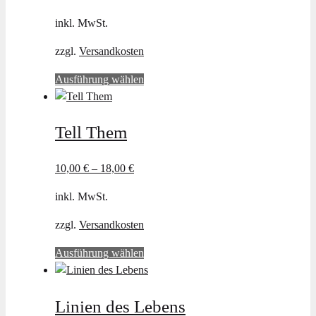
inkl. MwSt.
zzgl.
Versandkosten
Dieses
Ausführung wählen
Produkt
weist
Tell Them
mehrere
Varianten
auf.
10,00
€
–
18,00
€
Die
inkl. MwSt.
Optionen
können
zzgl.
Versandkosten
auf
der
Dieses
Ausführung wählen
Produktseite
Produkt
gewählt
weist
werden
Linien des Lebens
mehrere