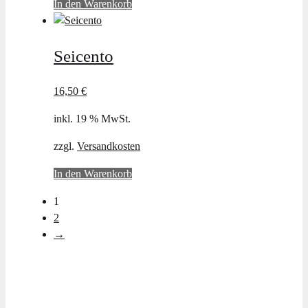
In den Warenkorb
Produktseite
gewählt
werden
Seicento
16,50
€
inkl. 19 % MwSt.
zzgl.
Versandkosten
In den Warenkorb
1
2
→