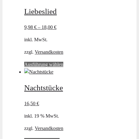
gewählt
werden
Liebeslied
9,98
€
–
18,00
€
inkl. MwSt.
zzgl.
Versandkosten
Dieses
Ausführung wählen
Produkt
weist
Nachtstücke
mehrere
Varianten
auf.
16,50
€
Die
inkl. 19 % MwSt.
Optionen
können
zzgl.
Versandkosten
auf
der