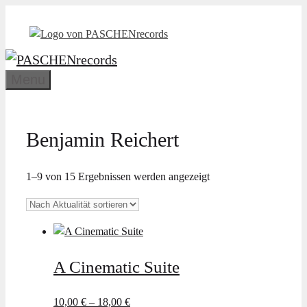
Zum
Inhalt
springen
Menu
Benjamin Reichert
Nach
1–9 von 15 Ergebnissen werden angezeigt
Aktualität
sortiert
A Cinematic Suite
10,00
€
–
18,00
€