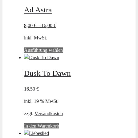
Ad Astra
8,00
€
–
16,00
€
inkl. MwSt.
Dieses
Ausführung wählen
Produkt
weist
Dusk To Dawn
mehrere
Varianten
auf.
16,50
€
Die
inkl. 19 % MwSt.
Optionen
können
zzgl.
Versandkosten
auf
der
In den Warenkorb
Produktseite