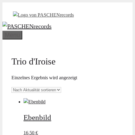
Zum
Inhalt
springen
Menu
Trio d'Iroise
Einzelnes Ergebnis wird angezeigt
Ebenbild
16,50
€