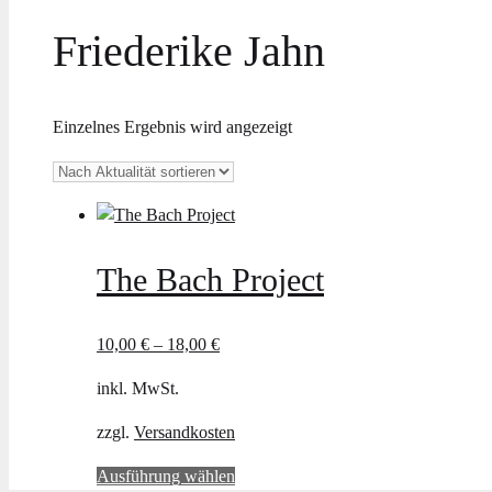
Friederike Jahn
Einzelnes Ergebnis wird angezeigt
The Bach Project
10,00
€
–
18,00
€
inkl. MwSt.
zzgl.
Versandkosten
Dieses
Ausführung wählen