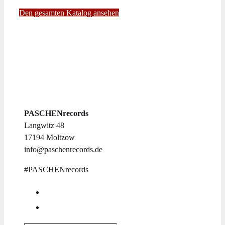
können
Den gesamten Katalog ansehen
auf
der
Produktseite
gewählt
werden
PASCHENrecords
Langwitz 48
17194 Moltzow
info@paschenrecords.de
#PASCHENrecords