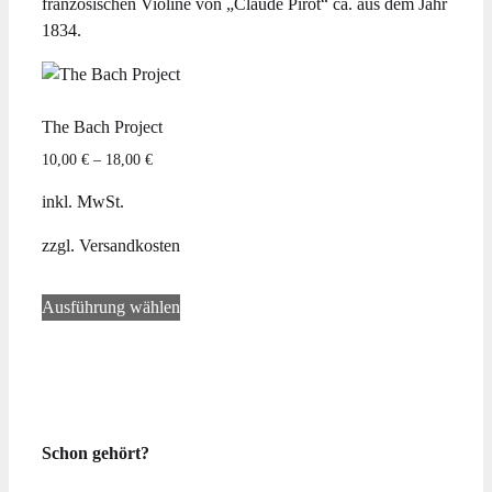
französischen Violine von „Claude Pirot“ ca. aus dem Jahr
1834.
The Bach Project
10,00
€
–
18,00
€
inkl. MwSt.
zzgl.
Versandkosten
Dieses
Ausführung wählen
Produkt
weist
mehrere
Varianten
auf.
Die
Schon gehört?
Optionen