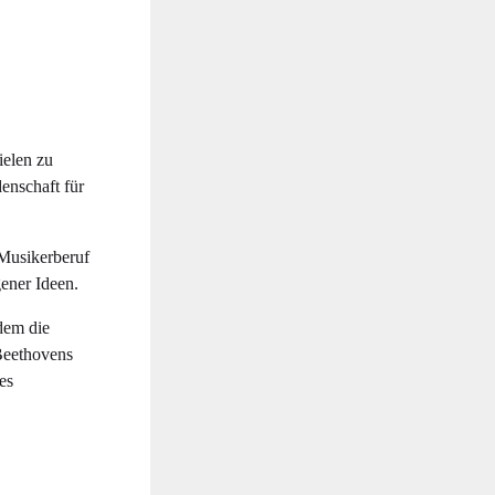
ielen zu
nschaft für
 Musikerberuf
gener Ideen.
dem die
 Beethovens
es