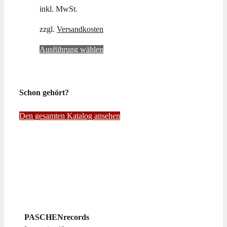
inkl. MwSt.
zzgl.
Versandkosten
Dieses
Ausführung wählen
Produkt
weist
mehrere
Schon gehört?
Varianten
auf.
Den gesamten Katalog ansehen
Die
Optionen
können
auf
der
Produktseite
gewählt
werden
PASCHENrecords