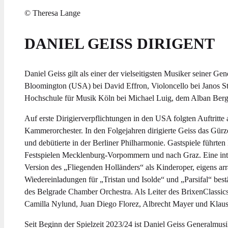
© Theresa Lange
DANIEL GEISS
DIRIGENT
Daniel Geiss gilt als einer der vielseitigsten Musiker seiner Ge
Bloomington (USA) bei David Effron, Violoncello bei Janos S
Hochschule für Musik Köln bei Michael Luig, dem Alban Berg 
Auf erste Dirigierverpflichtungen in den USA folgten Auftrit
Kammerorchester. In den Folgejahren dirigierte Geiss das Gür
und debütierte in der Berliner Philharmonie. Gastspiele führte
Festspielen Mecklenburg-Vorpommern und nach Graz. Eine inte
Version des „Fliegenden Holländers“ als Kinderoper, eigens arr
Wiedereinladungen für „Tristan und Isolde“ und „Parsifal“ bestä
des Belgrade Chamber Orchestra. Als Leiter des BrixenClassics F
Camilla Nylund, Juan Diego Florez, Albrecht Mayer und Klau
Seit Beginn der Spielzeit 2023/24 ist Daniel Geiss Generalmu