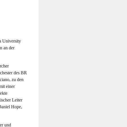
a University
n an der
rcher
rchester des BR
lciano, zu den
it einer
rekte
ischer Leiter
 Daniel Hope,
er und