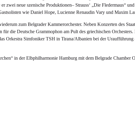
e er zwei neue szenische Produktionen– Strauss‘ „Die Fledermaus“ und
Gastsolisten wie Daniel Hope, Lucienne Renaudin Vary und Maxim Lan
4 wiederum zum Belgrader Kammerorchester. Neben Konzerten des Staat
 für die Deutsche Grammophon am Pult des griechischen Orchesters. E
 das Orkestra Simfoniker TSH in Tirana/Albanien bei der Uraufführung 
rmärchen“ in der Elbphilharmonie Hamburg mit dem Belgrade Chamber O