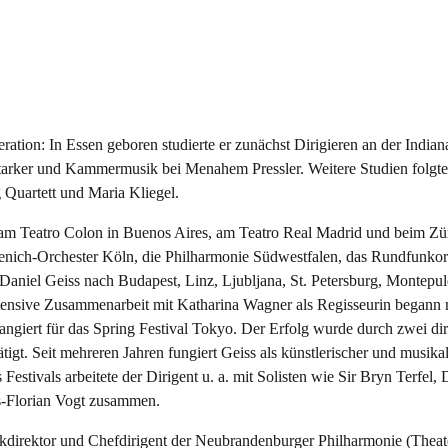
neration: In Essen geboren studierte er zunächst Dirigieren an der Indian
tarker und Kammermusik bei Menahem Pressler. Weitere Studien folgte
Quartett und Maria Kliegel.
te am Teatro Colon in Buenos Aires, am Teatro Real Madrid und beim Zü
zenich-Orchester Köln, die Philharmonie Südwestfalen, das Rundfunko
n Daniel Geiss nach Budapest, Linz, Ljubljana, St. Petersburg, Montepu
nsive Zusammenarbeit mit Katharina Wagner als Regisseurin begann m
angiert für das Spring Festival Tokyo. Der Erfolg wurde durch zwei di
tigt. Seit mehreren Jahren fungiert Geiss als künstlerischer und musikal
estivals arbeitete der Dirigent u. a. mit Solisten wie Sir Bryn Terfel,
s-Florian Vogt zusammen.
sikdirektor und Chefdirigent der Neubrandenburger Philharmonie (Theat