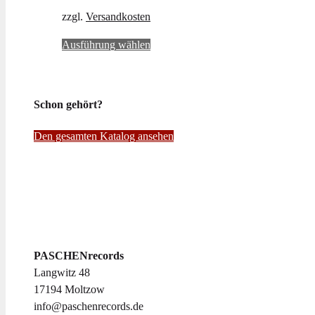
zzgl.
Versandkosten
Dieses
Ausführung wählen
Produkt
weist
mehrere
Schon gehört?
Varianten
auf.
Den gesamten Katalog ansehen
Die
Optionen
können
auf
der
Produktseite
gewählt
PASCHENrecords
werden
Langwitz 48
17194 Moltzow
info@paschenrecords.de